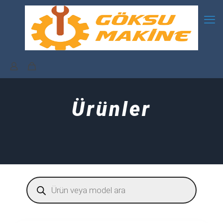
Ürünler
Products
search