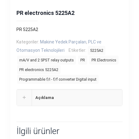
PR electronics 5225A2
PR 5225A2
Kategoriler:
Makine Yedek Parçaları
,
PLC ve
Otomasyon Teknolojileri
Etiketler:
5225A2
mA/V and 2 SPST relay outputs
PR
PR Electronics
PR electronics 5225A2
Programmable f/I - f/f converter Digital input
Açıklama
İlgili ürünler