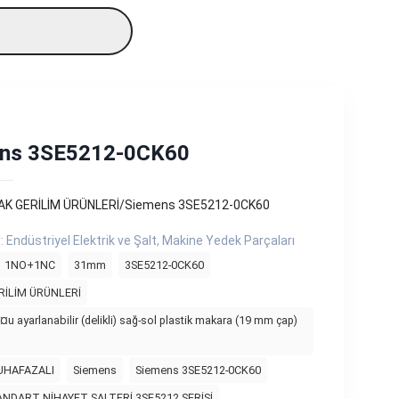
ns 3SE5212-0CK60
AK GERİLİM ÜRÜNLERİ/Siemens 3SE5212-0CK60
r:
Endüstriyel Elektrik ve Şalt
,
Makine Yedek Parçaları
1NO+1NC
31mm
3SE5212-0CK60
RİLİM ÜRÜNLERİ
¤u ayarlanabilir (delikli) sağ-sol plastik makara (19 mm çap)
UHAFAZALI
Siemens
Siemens 3SE5212-0CK60
ANDART NİHAYET ŞALTERİ 3SE5212 SERİSİ