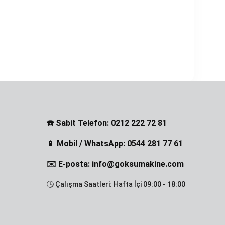
☎️ Sabit Telefon: 0212 222 72 81
📱 Mobil / WhatsApp: 0544 281 77 61
✉️ E-posta: info@goksumakine.com
🕒 Çalışma Saatleri: Hafta İçi 09:00 - 18:00