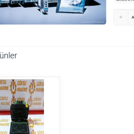
A
rünler