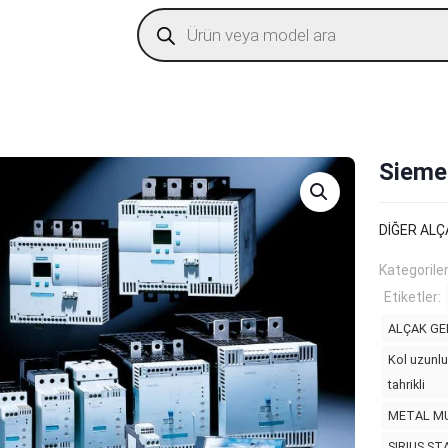
Products
search
Sieme
DİĞER ALÇ
Kategorile
Etiketler:
ALÇAK GE
Kol uzunlu
tahrikli
METAL M
SIRIUS ST