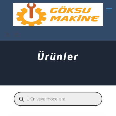
Ürünler
Products
search