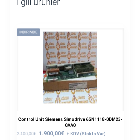
İlgili ürünler
İNDIRIMDE
Control Unit Siemens Simodrive 6SN1118-0DM23-
0AA0
Orijinal
Şu
1.900,00
€
2.100,00
€