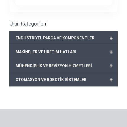
fiyat:
andaki
2.100,00€.
fiyat:
1.900,00€.
Ürün Kategorileri
+
ENDÜSTRİYEL PARÇA VE KOMPONENTLER
+
MAKİNELER VE ÜRETİM HATLARI
+
MÜHENDİSLİK VE REVİZYON HİZMETLERİ
+
OTOMASYON VE ROBOTİK SİSTEMLER