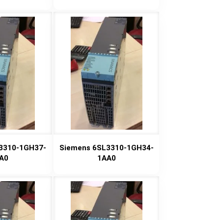
3310-1GH37-
Siemens 6SL3310-1GH34-
A0
1AA0