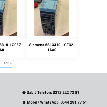
3310-1GE37-
Siemens 6SL3310-1GE32-
A0
1AA0
İleri »
☎️ Sabit Telefon: 0212 222 72 81
📱 Mobil / WhatsApp: 0544 281 77 61