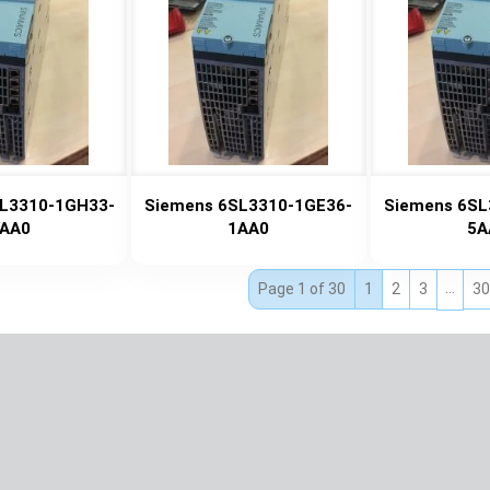
L3310-1GH33-
Siemens 6SL3310-1GE36-
Siemens 6SL
AA0
1AA0
5A
…
Page 1 of 30
1
2
3
30