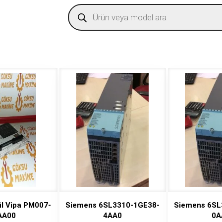
Products
search
l Vipa PM007-
Siemens 6SL3310-1GE38-
Siemens 6SL
AA00
4AA0
0A