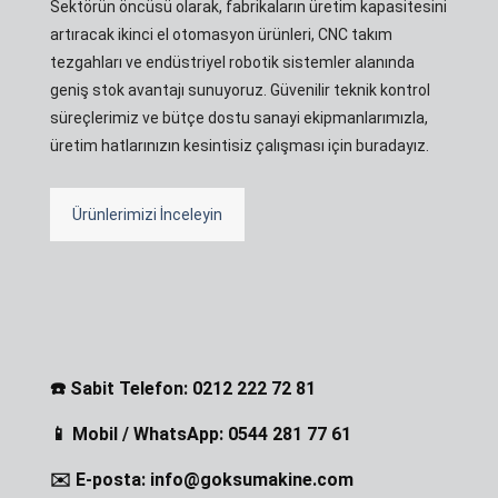
Sektörün öncüsü olarak, fabrikaların üretim kapasitesini
artıracak ikinci el otomasyon ürünleri, CNC takım
tezgahları ve endüstriyel robotik sistemler alanında
geniş stok avantajı sunuyoruz. Güvenilir teknik kontrol
süreçlerimiz ve bütçe dostu sanayi ekipmanlarımızla,
üretim hatlarınızın kesintisiz çalışması için buradayız.
Ürünlerimizi İnceleyin
☎️ Sabit Telefon: 0212 222 72 81
📱 Mobil / WhatsApp: 0544 281 77 61
✉️ E-posta: info@goksumakine.com