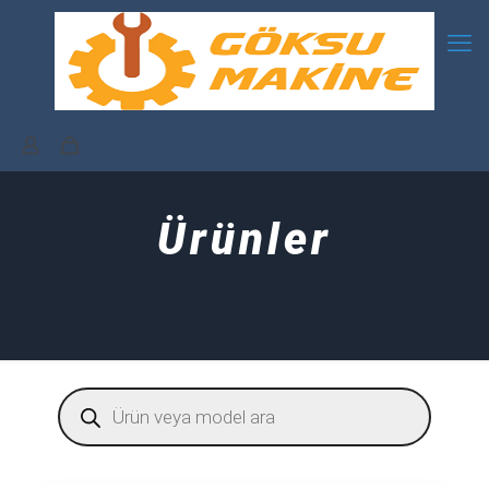
Ürünler
Products
search