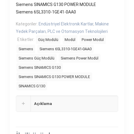
Siemens SINAMICS G130 POWER MODULE
Siemens 6SL3310-1GE41-0AA0
Kategoriler:
Endüstriyel Elektronik Kartlar
,
Makine
Yedek Parçaları
,
PLC ve Otomasyon Teknolojileri
Etiketler:
Güç Modülü
Modül
Power Modül
Siemens
Siemens 6SL3310-1GE41-0AA0
Siemens Güç Modülü
Siemens Power Modül
Siemens SINAMICS G130
Siemens SINAMICS G130 POWER MODULE
SINAMICS G130
Açıklama