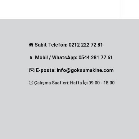
☎️ Sabit Telefon: 0212 222 72 81
📱 Mobil / WhatsApp: 0544 281 77 61
✉️ E-posta: info@goksumakine.com
🕒 Çalışma Saatleri: Hafta İçi 09:00 - 18:00