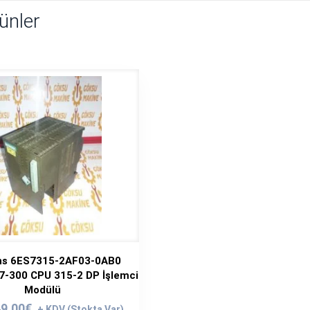
rünler
s 6ES7315-2AF03-0AB0
7-300 CPU 315-2 DP İşlemci
Modülü
ijinal
Şu
9,00
€