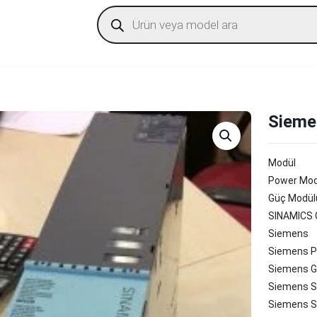
Products
search
Sieme
Modül
Power Mod
Güç Modül
SINAMICS 
Siemens
Siemens P
Siemens G
Siemens S
Siemens 