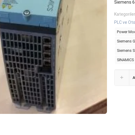
Siemens 
Kategorile
PLC ve Oto
Power Mo
Siemens G
Siemens 
SINAMICS
A