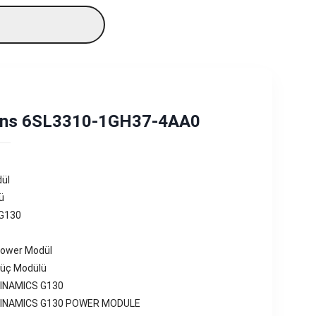
ns 6SL3310-1GH37-4AA0
ül
ü
G130
ower Modül
üç Modülü
INAMICS G130
SINAMICS G130 POWER MODULE