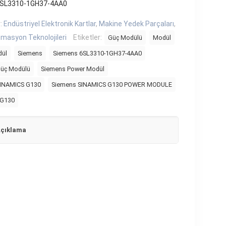
6SL3310-1GH37-4AA0
r:
Endüstriyel Elektronik Kartlar
,
Makine Yedek Parçaları
,
masyon Teknolojileri
Etiketler:
Güç Modülü
Modül
dül
Siemens
Siemens 6SL3310-1GH37-4AA0
üç Modülü
Siemens Power Modül
SINAMICS G130
Siemens SINAMICS G130 POWER MODULE
 G130
çıklama