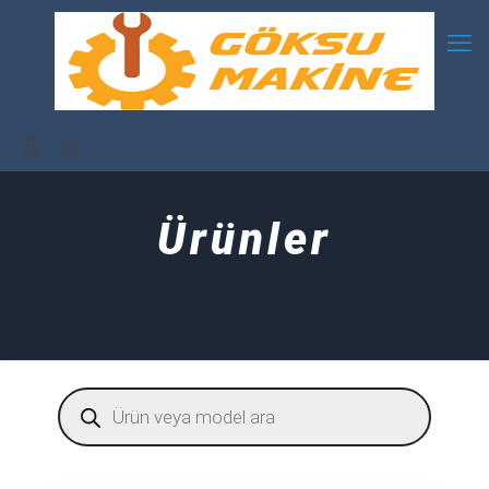
Ürünler
Products
search