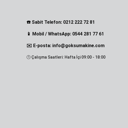
☎️ Sabit Telefon: 0212 222 72 81
📱 Mobil / WhatsApp: 0544 281 77 61
✉️ E-posta: info@goksumakine.com
🕒 Çalışma Saatleri: Hafta İçi 09:00 - 18:00