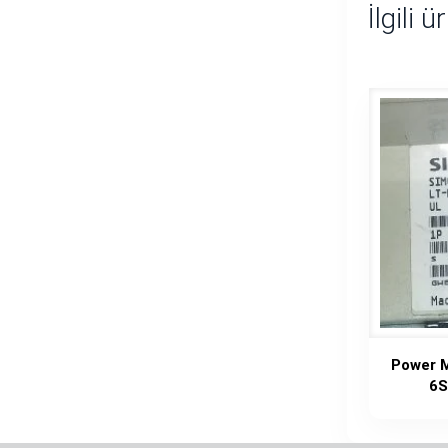
İlgili ü
Power M
6S