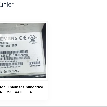
rünler
odül Siemens Simodrive
N1123-1AA01-0FA1