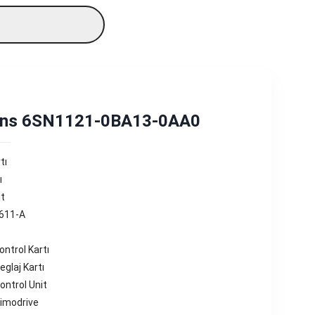
ns 6SN1121-0BA13-0AA0
tı
ı
it
 611-A
ntrol Kartı
glaj Kartı
ntrol Unit
imodrive