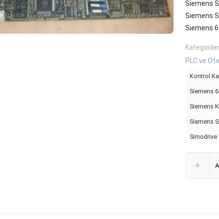
Siemens S
Siemens S
Siemens 
Kategorile
PLC ve Oto
Kontrol Kar
Siemens 
Siemens Ko
Siemens S
Simodrive
A