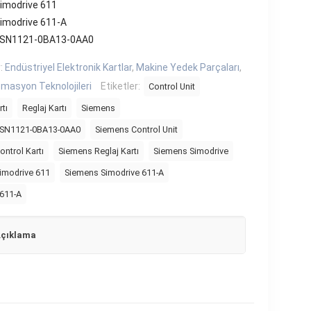
imodrive 611
imodrive 611-A
6SN1121-0BA13-0AA0
r:
Endüstriyel Elektronik Kartlar
,
Makine Yedek Parçaları
,
masyon Teknolojileri
Etiketler:
Control Unit
tı
Reglaj Kartı
Siemens
6SN1121-0BA13-0AA0
Siemens Control Unit
ntrol Kartı
Siemens Reglaj Kartı
Siemens Simodrive
imodrive 611
Siemens Simodrive 611-A
 611-A
çıklama