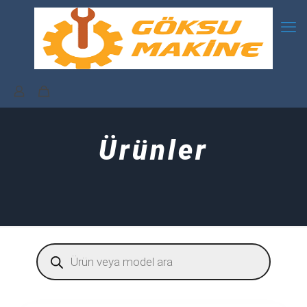
Ürünler
Products
search