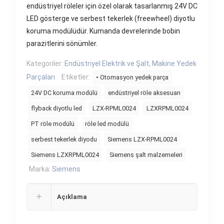
endüstriyel röleler için özel olarak tasarlanmış 24V DC
LED gösterge ve serbest tekerlek (freewheel) diyotlu
koruma modülüdür. Kumanda devrelerinde bobin
parazitlerini sönümler.
Kategoriler:
Endüstriyel Elektrik ve Şalt
,
Makine Yedek
Parçaları
Etiketler:
• Otomasyon yedek parça
24V DC koruma modülü
endüstriyel röle aksesuarı
flyback diyotlu led
LZX-RPML0024
LZXRPML0024
PT röle modülü
röle led modülü
serbest tekerlek diyodu
Siemens LZX-RPML0024
Siemens LZXRPML0024
Siemens şalt malzemeleri
Marka:
Siemens
Açıklama