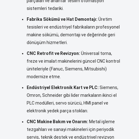
parçaları ve anahtar teslim otomasyon
sistemleri tedariki.
Fabrika Sökümü ve Hat Demontajı:
Üretim
tesisleri ve endüstriyel fabrikaların profesyonel
makine sökümü, demontajı ve değerinde geri
dönüşüm hizmetleri.
CNC Retrofit ve Revizyon:
Üniversal torna,
freze ve imalat makinelerini güncel CNC kontrol
üniteleriyle (Fanuc, Siemens, Mitsubishi)
modernize etme.
Endüstriyel Elektronik Kart ve PLC:
Siemens,
Omron, Schneider gibi lider markaların ikinci el
PLC modülleri, servo sürücü, HMI panel ve
elektronik yedek parça stokları.
CNC Makine Bakım ve Onarım:
Metal işleme
tezgahları ve sanayi makineleri için periyodik
servis, teknik destek ve endüstriyel revizyon